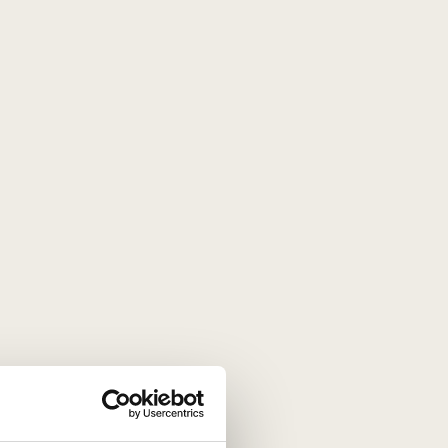
buolių, pasiflorų, ananasų bei baltųjų gėlių akcentai. Dėl