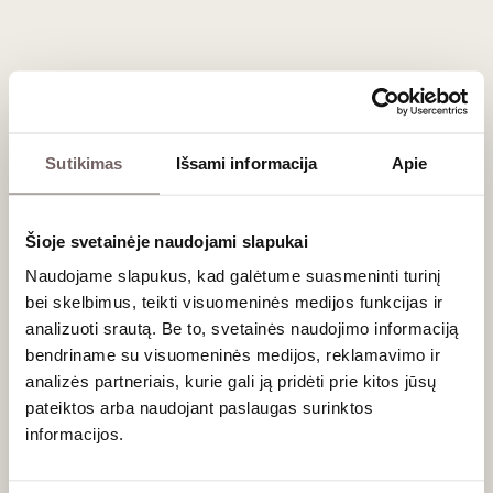
patiekalų, pavyzdžiui, glazūruotų kiaulienos
šonkauliukų.
Sotūs užkandžiai:
puikiai dera prie mėsainių
(
burgerių
), picos su pepperoni dešra ar aštresnių
kepsnių.
Sūriai:
rinkitės intensyvius brandintus sūrius, tokius
Sutikimas
Išsami informacija
Apie
kaip čederis ar brandintas Gouda.
Dažniausiai užduodami klausimai
Šioje svetainėje naudojami slapukai
Ar Lodi regione auginamos tik Zinfandel vynuogės?
Naudojame slapukus, kad galėtume suasmeninti turinį
Nors
Zinfandel
yra regiono vizitinė kortelė, Lodi yra labai
bei skelbimus, teikti visuomeninės medijos funkcijas ir
įvairiapusis regionas. Čia sėkmingai auginamas ir sodrus
analizuoti srautą. Be to, svetainės naudojimo informaciją
Cabernet Sauvignon
,
Merlot
,
Syrah
bei vis labiau populiarėja
bendriname su visuomeninės medijos, reklamavimo ir
Viduržemio jūros regiono veislės, tokios kaip
Albariño
ar
analizės partneriais, kurie gali ją pridėti prie kitos jūsų
Tempranillo
.
pateiktos arba naudojant paslaugas surinktos
Ar Old Vine Zinfandel vynus verta brandinti?
informacijos.
Dauguma Lodi
Zinfandel
vynų yra kuriami taip, kad jais būtų
galima mėgautis iškart. Geriausia juos išgerti per pirmuosius