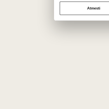
Atmesti
Kokioje temperatūroje geriausia patiekti
Baltuosius ir rožinius vynus atvėsinkite iki 8–10 °C. Ra
16 °C.
N