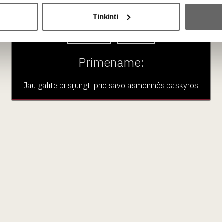
Ar jums yra 20 metų?
Tinkinti
?
Taip
Ne
udonuosius Luberon vynus, dėl jų lengvesnės struktūros, ypač šilt
Primename:
Jau galite prisijungti prie savo asmeninės paskyros
aujienlaiškio prenumera
Geriausi mūsų pasiūlymai - tiesiai į Jūsų pašto dėžutę!