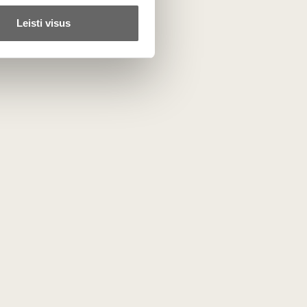
Leisti visus
uoju sezonu verta patiekti šiek tiek vėsesnius – apie 15–
ta