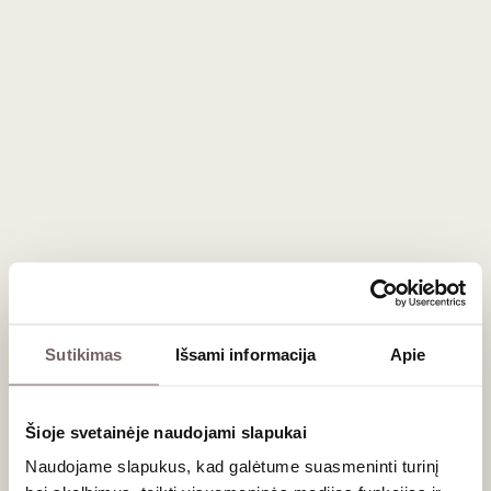
Gevrey-Chambertin apeliacijoje. Jo dirvožemis yra išskirtinai
uolėtas ir kalkingas, o tai suteikia vynui galingą, beveik laukinį
charakterį. Šis
raudonasis vynas
yra itin koncentruotas,
stebinantis tamsiųjų vyšnių, juodųjų serbentų ir žemės
natomis. Jam būdinga labai tvirta taninų struktūra, kuri
jauname vyne gali atrodyti gana griežta, tačiau ilgainiui tampa
neįtikėtinai šilkine.
Kulinarijos šedevrų palydovas
Tokio kalibro vynas reikalauja brandžių ir intensyvių patiekalų.
Dėl savo struktūros Mazis-Chambertin Grand Cru yra tobulas
vynas prie mėsos, ypač prie žvėrienos, elnienos kepsnių,
keptos anties ar jautienos išpjovos, patiekiamos su trumais
Sutikimas
Išsami informacija
Apie
ar miško grybų padažais. Jis taip pat puikiai derės su itin
brandžiais, bet ne per aštriais sūriais.
Šioje svetainėje naudojami slapukai
Dažniausiai užduodami klausimai
Naudojame slapukus, kad galėtume suasmeninti turinį
Kuo Mazis-Chambertin skiriasi nuo Le Chambertin Grand