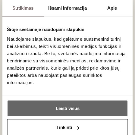
atveria plačias gastronomines galimybes. Lengvasis
Sutikimas
Išsami informacija
Apie
Frizzante
stilius tobulai tiks su vaisių salotomis ar lengvais
braškių desertais. Vėlyvojo skynimo (
Vendemmia Tardiva
)
vynai reikalauja rimtesnės palydos:
Šioje svetainėje naudojami slapukai
Klasikinių itališkų kepinių (pvz.,
Panettone
ar migdolinių
Naudojame slapukus, kad galėtume suasmeninti turinį
sausainių);
bei skelbimus, teikti visuomeninės medijos funkcijas ir
Mėlynojo pelėsio
sūrių
(pvz.,
Gorgonzola
), kurių
sūrumas puikiai kontrastuoja su vyno saldumu;
analizuoti srautą. Be to, svetainės naudojimo informaciją
Anties ar žąsies kepenėlių pašteto (Foie Gras).
bendriname su visuomeninės medijos, reklamavimo ir
analizės partneriais, kurie gali ją pridėti prie kitos jūsų
Dažniausiai užduodami klausimai
pateiktos arba naudojant paslaugas surinktos
informacijos.
Ar Moscadello di Montalcino visada yra saldus?
Ar jums yra 20 metų?
Taip, pagal apeliacijos taisykles šis vynas turi natūralaus
liekamojo cukraus ir išsiskiria saldumu, tačiau rūgštis
Leisti visus
užtikrina, kad jis netaptų pernelyg klampus ar svarus.
Taip
Ne
Tinkinti
Kiek laiko galima saugoti šį vyną?