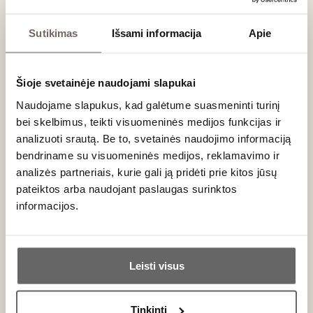
Skonių paletė ir rūšys
Sutikimas
Išsami informacija
Apie
Baltasis (Blanc):
Gaminamas iš '
Ugni Blanc'
, '
Folle
Blanche'
ar '
Colombard'
vynuogių. Pasižymi medaus,
vanilės, persikų ir skrudintų migdolų natomis.
Šioje svetainėje naudojami slapukai
Raudonasis / Rausvasis (Rouge / Rosé):
Kuriamas iš
'
Cabernet Sauvignon'
, '
Merlot'
ar '
Cabernet Franc'
.
Naudojame slapukus, kad galėtume suasmeninti turinį
Dominuoja raudonųjų uogų, laukinių vyšnių, gervuogių ir
bei skelbimus, teikti visuomeninės medijos funkcijas ir
prieskonių aromatai.
analizuoti srautą. Be to, svetainės naudojimo informaciją
bendriname su visuomeninės medijos, reklamavimo ir
Derinimas su maistu
analizės partneriais, kurie gali ją pridėti prie kitos jūsų
pateiktos arba naudojant paslaugas surinktos
Pineau des Charentes tradiciškai patiekiamas atšaldytas
informacijos.
kaip šventinis aperityvas. Taip pat jis idealiai dera su
paštetais (ypač
foie gras
), melionais, mėlynaisiais
sūriais
ir
Ar jums yra 20 metų?
įvairiais vaisiniais desertais. Gražioje pakuotėje šis gėrimas
gali tapti solidi ir reta
dovana
tikram gurmanui.
Leisti visus
Taip
Ne
Dažniausiai užduodami klausimai
Tinkinti