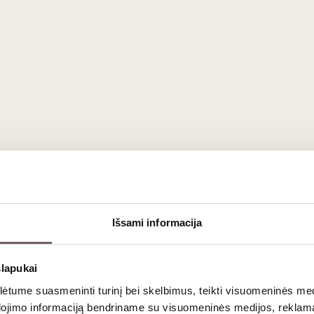
 di Manduria DOC vyną
ja. Rinkdamiesi atkreipkite dėmesį į brandinimo trukmę, kuri ženkli
iene primenančiomis natomis. Jei ieškote didesnio kompleksiškumo
ako ir skrudintų riešutų aromatus.
gštingumo ir galingo kūno, Primitivo nuostabiai dera su intensy
Išsami informacija
ų mėsos troškinių, avienos kepsnių bei kietųjų, ilgai brandintų sūr
slapukai
ausimai
tume suasmeninti turinį bei skelbimus, teikti visuomeninės medij
dojimo informaciją bendriname su visuomeninės medijos, reklamav