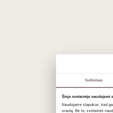
Kaip išsirinkti Primitivo
Šio regiono gėrimai pasižymi išreikšta jėga ir koncentraci
Pagal brandinimo stilių
Klasikinis variantas džiugina ryškiu vaisiškumu ir uog
vynus, kurie įgauna gilius vanilės, juodojo šokolado, tab
Prie kokio maisto derinti
Dėl savo natūralaus salstelėjimo poskonyje, mažesnio rū
Sutikimas
ant grotelių keptos kiaulienos, BBQ šonkauliukų, aštresni
Šioje svetainėje naudojami 
Dažniausiai užduodami kl
Naudojame slapukus, kad galė
srautą. Be to, svetainės nau