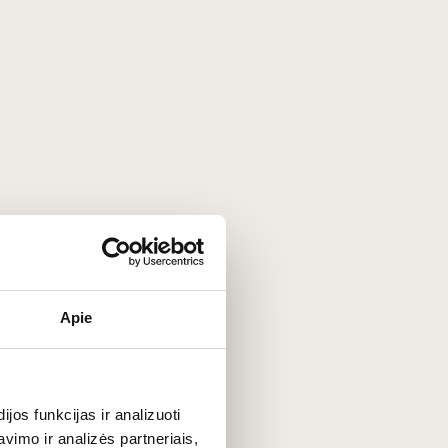
ai keičia vyno profilį.
, rinkitės ilgiau ąžuolo statinėse brandintus „Riserva“
vaus skonio maistu. Jis yra nepakeičiamas partneris prie
Apie
ių.
os funkcijas ir analizuoti
imo ir analizės partneriais,