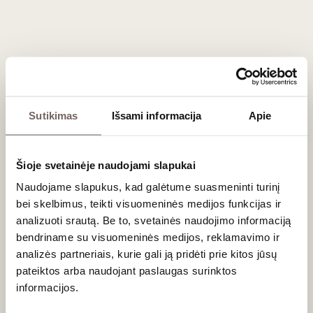
derliaus nuėmimas atliekamas tik rankomis. Būtent šis
unikalus mikroklimatas ir skalūno bei granito dirvožemis
sukuria ypatingai koncentruotus, bet labai gaivius vynus.
Pagrindinės vynuogių veislės ir skoniai
Nors regionas gali pasiūlyti ir
baltąjį vyną
(dažniausiai
Sutikimas
Išsami informacija
Apie
gaminamą iš traškios, obuoliais kvepiančios '
Godello'
veislės), tikroji žvaigždė čia yra '
Mencía'
:
Šis
raudonasis vynas
išsiskiria ryškiais laukinių aviečių,
Šioje svetainėje naudojami slapukai
gervuogių ir vyšnių aromatais.
Naudojame slapukus, kad galėtume suasmeninti turinį
Fone atsiskleidžia gėlių (žibuoklių) ir specifinės juodųjų
pipirų bei grafito (skalūno) natos.
bei skelbimus, teikti visuomeninės medijos funkcijas ir
Burnoje vynas demonstruoja vidutinį kūną, labai gaivią
analizuoti srautą. Be to, svetainės naudojimo informaciją
rūgštį ir smulkius, elegantiškus taninus, dažnai
bendriname su visuomeninės medijos, reklamavimo ir
lyginamus su Burgundijos "Pinot Noir" ar šiaurės Ronos
analizės partneriais, kurie gali ją pridėti prie kitos jūsų
"Syrah".
pateiktos arba naudojant paslaugas surinktos
informacijos.
Gastronominiai deriniai