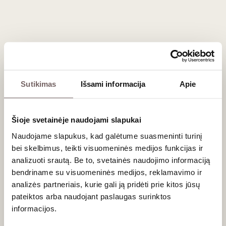
Raudonieji vynai:
tamsių uogų ir prieskonių natos
tobulai papildo ant žarijų keptą kiaulieną, aštresnes
dešreles, tapų užkandžius bei avies sūrį (pvz.,
Manchego
).
Dažniausiai užduodami klausimai
Sutikimas
Išsami informacija
Apie
Ar Terra Alta vynus reikia ilgai brandinti?
Baltuosius
Garnacha Blanca
vynus geriausia ragauti per
pirmuosius 1–3 metus, kai jų vaisiškumas ir tekstūra yra
Šioje svetainėje naudojami slapukai
išraiškingiausi. Tačiau aukštesnės klasės, ąžuolo statinėse
brandinti raudonieji vynai iš šio regiono gali sėkmingai
Naudojame slapukus, kad galėtume suasmeninti turinį
tobulėti butelyje 5–7 metus.
bei skelbimus, teikti visuomeninės medijos funkcijas ir
analizuoti srautą. Be to, svetainės naudojimo informaciją
Kas suteikia šiems vynams pikantišką atspalvį?
bendriname su visuomeninės medijos, reklamavimo ir
Unikalų žolelių, rozmarinų ir pušų spyglių aromatą, dažnai
analizės partneriais, kurie gali ją pridėti prie kitos jūsų
juntamą tiek baltuosiuose, tiek raudonuosiuose vynuose,
suteikia aplink vynuogynus natūraliai auganti vietinė flora,
pateiktos arba naudojant paslaugas surinktos
vietinių vadinama
garrigue
, ir kalnų vėjai.
informacijos.