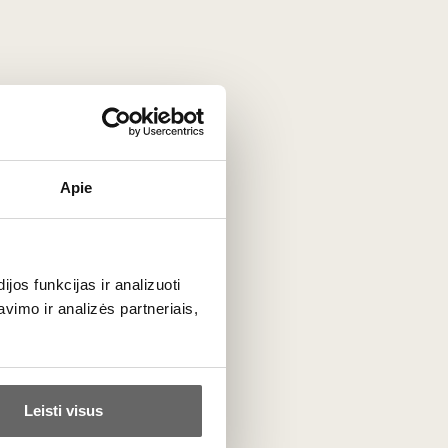
iuos patiekalus:
Apie
os funkcijas ir analizuoti
saugoti maksimalų vaisiškumą ir jūrinį gaivumą. Tačiau
imo ir analizės partneriais,
inėse, taip įgaudamos kremiškesnę tekstūrą.
Leisti visus
C temperatūros.