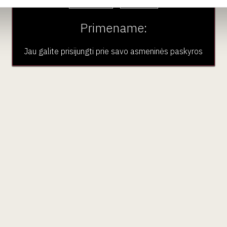
Primename:
Jau galite prisijungti prie savo asmeninės paskyros
aujienlaiškio prenumera
Geriausi mūsų pasiūlymai - tiesiai į Jūsų pašto dėžutę!