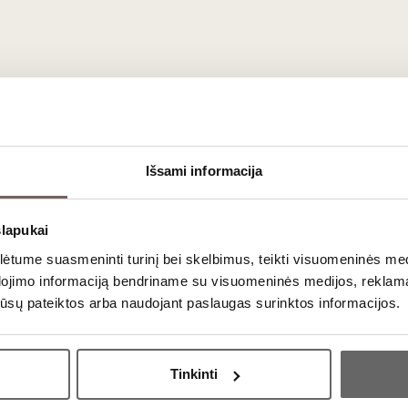
dera su jūros gėrybėmis. Jo gaivumas ir sūrumas tobulai papildys š
 citrina;
kais);
o
).
Išsami informacija
ausimai
slapukai
tume suasmeninti turinį bei skelbimus, teikti visuomeninės medij
entuojamas ir laikomas nerūdijančio plieno talpose, siekiant iš
dojimo informaciją bendriname su visuomeninės medijos, reklamav
olio lygį, kartais gali trumpą laiką praleisti didelėse ąžuolo stat
os jūsų pateiktos arba naudojant paslaugas surinktos informacijos.
Ar jums yra 20 metų?
Tinkinti
matus, šį
Italijos vyną
patiekite gerai atvėsintą, maždaug 8–10 °
Taip
Ne