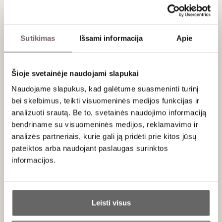
aperityvą, maišyti su toniku, gazuotu vandeniu arba praturtinti
juo taurę šampano ar putojančio vyno.
Sutikimas
Išsami informacija
Apie
Apie gamintoją
Šioje svetainėje naudojami slapukai
Naudojame slapukus, kad galėtume suasmeninti turinį
bei skelbimus, teikti visuomeninės medijos funkcijas ir
analizuoti srautą. Be to, svetainės naudojimo informaciją
bendriname su visuomeninės medijos, reklamavimo ir
analizės partneriais, kurie gali ją pridėti prie kitos jūsų
Casa Limonio
pateiktos arba naudojant paslaugas surinktos
Italija
informacijos.
VISOS GAMINTOJO PREKĖS
Ar jums yra 20 metų?
Šeimos paveldas iš Sicilijos širdies
Leisti visus
Seserys
Rita
ir
Giusy Russo
puoselėja unikalų palikimą –
Taip
Ne