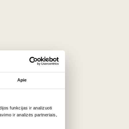
VISOS GAMINTOJO PREKĖS
Apie
os funkcijas ir analizuoti
imo ir analizės partneriais,