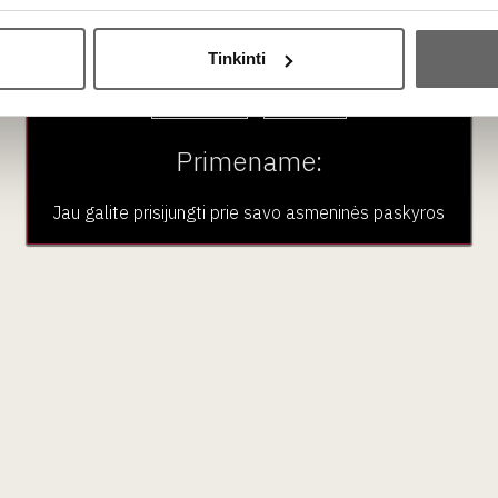
Ar jums yra 20 metų?
Tinkinti
Taip
Ne
Primename:
Jau galite prisijungti prie savo asmeninės paskyros