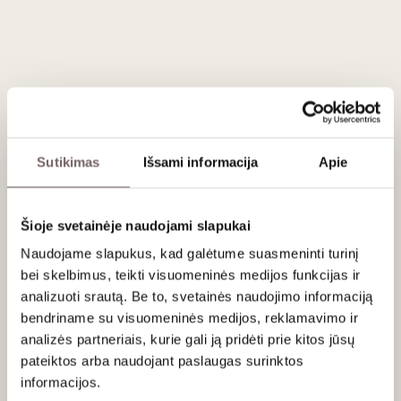
Vertinimas
96
James Suckling
/ 100
Aromas of balsamic, spice, plum and dried
strawberry. Medium to full body with round and
fine tannins showing polish and energy. Salty.
Savory and subtle fruit. 7.6 hectares. Very high
calcium-based soils. From biodynamically grown
Sutikimas
Išsami informacija
Apie
grapes with Demeter certification.
Šioje svetainėje naudojami slapukai
Naudojame slapukus, kad galėtume suasmeninti turinį
Apie gamintoją
bei skelbimus, teikti visuomeninės medijos funkcijas ir
analizuoti srautą. Be to, svetainės naudojimo informaciją
bendriname su visuomeninės medijos, reklamavimo ir
analizės partneriais, kurie gali ją pridėti prie kitos jūsų
pateiktos arba naudojant paslaugas surinktos
informacijos.