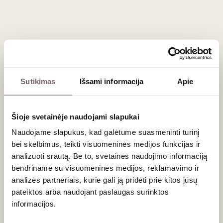
96
95
Raudonasis
Raudonasis
/ 100
/ 100
sausas
sausas
Felton Road
Felton Road
Calvert Pinot
Calvert Pinot
Noir Central
Noir Central
Otago 2023
Otago 2022
Naujoji Zelandija
Naujoji Zelandija
Centrinis Otagas
Centrinis Otagas
Sutikimas
Išsami informacija
Apie
Pinot Noir - 100%
Pinot Noir - 100%
Taurus, gaivus,
Taurus, gaivus,
minerališkas
minerališkas
EKO
EKO
raudonasis
raudonasis
Šioje svetainėje naudojami slapukai
0,75 L
13,5%
0,75 L
14%
Naudojame slapukus, kad galėtume suasmeninti turinį
76
€
76
€
00
00
bei skelbimus, teikti visuomeninės medijos funkcijas ir
analizuoti srautą. Be to, svetainės naudojimo informaciją
bendriname su visuomeninės medijos, reklamavimo ir
96
96
Raudonasis
Raudonasis
/ 100
/ 100
analizės partneriais, kurie gali ją pridėti prie kitos jūsų
sausas
sausas
Felton Road
Felton Road
pateiktos arba naudojant paslaugas surinktos
Cornish Point
MacMuir Pinot
informacijos.
Pinot Noir
Noir Central
Central Otago
Otago 2022