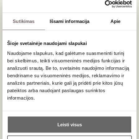
suteikiančios vynui struktūros bei ilgaamžiškumo. Vidutinis
vynmedžių amžius siekia 35 metus, o ūkis puoselėja
natūralią, tvarią vynuogininkystę.
Sutikimas
Išsami informacija
Apie
Asortimento pasirinkimas: Grand Vin ir
Haut Faugeres
Šioje svetainėje naudojami slapukai
Be pagrindinio „Grand Vin“ vyno, ūkis gamina ir antrąjį vyną –
Naudojame slapukus, kad galėtume suasmeninti turinį
Haut Faugeres
. Jis spaudžiamas iš jaunesnių vynmedžių
bei skelbimus, teikti visuomeninės medijos funkcijas ir
derliaus, todėl pasižymi kiek greičiau atsiskleidžiančiu
analizuoti srautą. Be to, svetainės naudojimo informaciją
charakteriu, tačiau išlaiko tą pačią eleganciją, būdingą visai
bendriname su visuomeninės medijos, reklamavimo ir
ūkio produkcijai. Jei ieškote kitokio stiliaus gėrimų, kviečiame
analizės partneriais, kurie gali ją pridėti prie kitos jūsų
peržiūrėti mūsų asortimentą
raudonasis vynas
kategorijoje.
pateiktos arba naudojant paslaugas surinktos
informacijos.
Derinimas su maistu
Ar jums yra 20 metų?
Šis sodrus ir kompleksiškas vynas geriausiai atsiskleidžia
patiekiamas su raudonos mėsos patiekalais, pavyzdžiui,
Leisti visus
jautienos kepsniu, ėrienos nugarine ar žvėriena. Prie brandžių
Taip
Ne
sūrių jis taip pat dera nepriekaištingai. Atraskite tinkamus