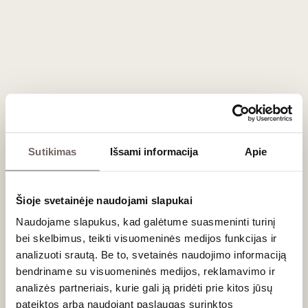
Cabernet
Sauvignon - 40%
Merlot - 60%
Taurus,
elegantiškas,
kompleksiškas
raudonasis
0,75 L
14%
185
€
00
Sutikimas
Išsami informacija
Apie
Château Pape Clément gamybos filosofija grindžiama
pagarba terroir ir ilgametei istorijai. Kruopšti sklypų priežiūra,
Šioje svetainėje naudojami slapukai
griežta derliaus atranka ir preciziška vyndarystė leidžia kurti
vynus, kuriuose dera gilumas, elegancija ir koncentracija.
Naudojame slapukus, kad galėtume suasmeninti turinį
Raudonieji vynai pasižymi sudėtinga aromatine palete su
bei skelbimus, teikti visuomeninės medijos funkcijas ir
tamsių uogų, prieskonių ir dūminiais niuansais
bei
analizuoti srautą. Be to, svetainės naudojimo informaciją
subalansuota taninų struktūra, o
baltieji išsiskiria gaivia
bendriname su visuomeninės medijos, reklamavimo ir
rūgštimi, citrusinių vaisių natomis
ir ilgai išliekančiu
analizės partneriais, kurie gali ją pridėti prie kitos jūsų
poskoniu.
pateiktos arba naudojant paslaugas surinktos