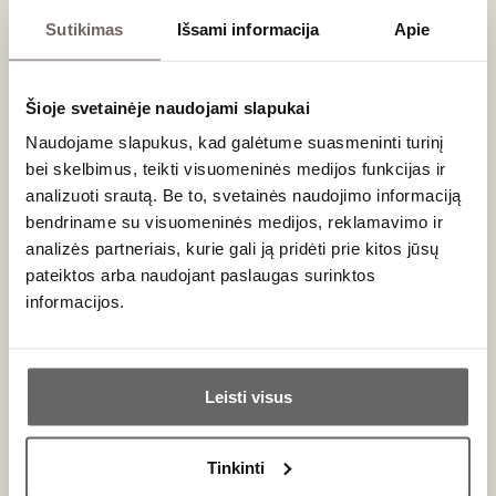
vaisiai, iš kurių atskirai pagaminama per 30 sudedamųjų vynų.
Sutikimas
Išsami informacija
Apie
Tik po metus trunkančio pirminio brandinimo jie yra
sumaišomi ir dar kelerius metus brandinami didelėse ąžuolo
statinėse. Rinką šis šedevras pasiekia tik praėjus
Šioje svetainėje naudojami slapukai
penkeriems metams po derliaus nuėmimo.
Naudojame slapukus, kad galėtume suasmeninti turinį
Degustavimas ir derinimas su maistu
bei skelbimus, teikti visuomeninės medijos funkcijas ir
analizuoti srautą. Be to, svetainės naudojimo informaciją
Dėl savo išskirtinės struktūros, gylio ir ilgaamžiškumo, šį
bendriname su visuomeninės medijos, reklamavimo ir
vyną rekomenduojama ragauti prie ypač aukštos kokybės
analizės partneriais, kurie gali ją pridėti prie kitos jūsų
patiekalų – brandintos jautienos kepsnių, žvėrienos ar
pateiktos arba naudojant paslaugas surinktos
gurmaniškų sūrių. Tinkamai parinkti
užkandžiai prie vyno
informacijos.
padės atskleisti subtiliausias šio galingo gėrimo natas.
Ar jums yra 20 metų?
Dažniausiai užduodami klausimai
Leisti visus
Kiek skirtingų vynų gamina „Promontory“ ūkis?
Taip
Ne
Ūkis koncentruojasi tik į vieną, itin aukštos kokybės
raudonąjį vyną, kurio pagrindą sudaro „Cabernet
Tinkinti
Sauvignon“ vynuogės.
Primename: