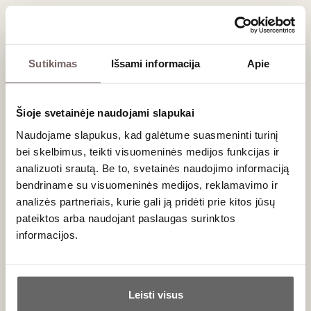
Vyndarystės filosofija
„Vyno kerai“ orientuojasi į:
Sutikimas
Išsami informacija
Apie
natūralesnę vyndarystę,
mažas partijas,
rankų darbą ir kruopščią žaliavos atranką,
autentišką skonio išraišką, o ne masinę gamybą.
Šioje svetainėje naudojami slapukai
Naudojame slapukus, kad galėtume suasmeninti turinį
Vynai kuriami taip, kad atspindėtų ne tik vynuogę, bet ir
konkrečius metų orus, dirvožemį bei brandinimo
bei skelbimus, teikti visuomeninės medijos funkcijas ir
sprendimus. Tai vynai, turintys charakterį ir aiškų identitetą.
analizuoti srautą. Be to, svetainės naudojimo informaciją
bendriname su visuomeninės medijos, reklamavimo ir
Be savo vynų gamybos,
„Vyno kerai“ taip pat užsiima vyno
analizės partneriais, kurie gali ją pridėti prie kitos jūsų
gamybos įrangos prekyba,
padėdami tiek
pateiktos arba naudojant paslaugas surinktos
pradedantiesiems, tiek pažengusiems vyndariams. Ši veikla
informacijos.
natūraliai papildo jų pačių patirtį ir leidžia skleisti vyndarystės
kultūrą Lietuvoje.
Ar jums yra 20 metų?
Leisti visus