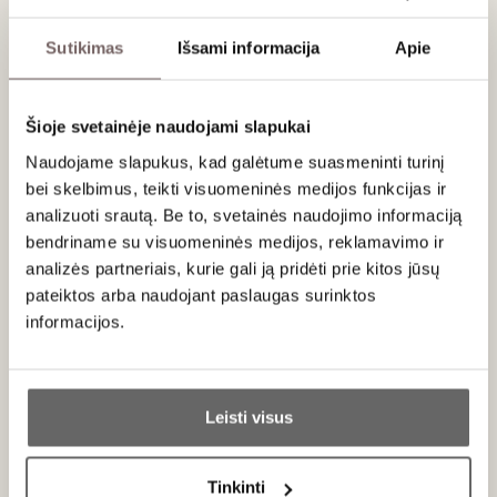
užaugintų obuolių ir senųjų vyndarystės tradicijų. Tai vynas,
kuriame susilieja Lietuvos gamtos charakteris, kantrybė ir
Sutikimas
Išsami informacija
Apie
preciziškas darbas.
Vyno gamyboje taikomas
ledo vyno principas
: obuoliai
apdorojami stingdančioje minusinėje temperatūroje,
Šioje svetainėje naudojami slapukai
leidžiančioje išgauti itin koncentruotą sulčių ekstraktą. Šis
Naudojame slapukus, kad galėtume suasmeninti turinį
metodas sustiprina natūralų vaisių saldumą, aromatų
bei skelbimus, teikti visuomeninės medijos funkcijas ir
intensyvumą ir skonio gylį.
analizuoti srautą. Be to, svetainės naudojimo informaciją
Aromate pirmiausia atsiskleidžia sodrūs prinokusių obuolių
bendriname su visuomeninės medijos, reklamavimo ir
tonai, kuriuos lydi egzotinių vaisių ir citrusų natos. Skonyje
analizės partneriais, kurie gali ją pridėti prie kitos jūsų
vynas harmoningas, švelniai saldus, su puikiai subalansuota
pateiktos arba naudojant paslaugas surinktos
gaivia rūgštimi. Poskonyje ilgai išlieka medaus, džiovintų
informacijos.
vaisių ir razinų užuominos, suteikiančios vynui elegancijos ir
subtilumo įspūdį.
Ar jums yra 20 metų?
Patiekimas
Leisti visus
Taip
Ne
Tiekti 8-10°C prie desertų, vietoje deserto, ančių kepenėlių,
mėlynojo pelėsio sūrio, ožkos sūrių.
Tinkinti