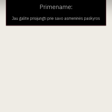
Primename:
Jau galite prisijungti prie savo asmeninės paskyros
aujienlaiškio prenumera
Geriausi mūsų pasiūlymai - tiesiai į Jūsų pašto dėžutę!