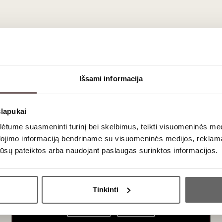
ausimai
 ne tik odelė, bet ir pats minkštimas yra raudonas (vadinama
teintu
Išsami informacija
ais.
slapukai
tume suasmeninti turinį bei skelbimus, teikti visuomeninės medij
galima rasti pavienių lengvai putojančių (frizzante) stilių iš
Mosca
dojimo informaciją bendriname su visuomeninės medijos, reklamav
illa)?
os jūsų pateiktos arba naudojant paslaugas surinktos informacijos.
ikantės gėrimai dažnai būna kiek elegantiškesni ir išlaiko daugiau 
Ar jums yra 20 metų?
Tinkinti
Taip
Ne