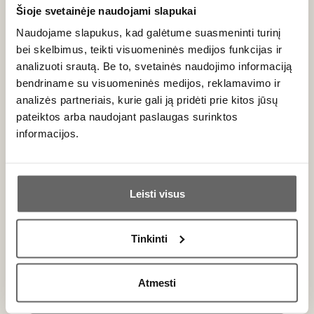
Šioje svetainėje naudojami slapukai
Naudojame slapukus, kad galėtume suasmeninti turinį
bei skelbimus, teikti visuomeninės medijos funkcijas ir
analizuoti srautą. Be to, svetainės naudojimo informaciją
bendriname su visuomeninės medijos, reklamavimo ir
analizės partneriais, kurie gali ją pridėti prie kitos jūsų
pateiktos arba naudojant paslaugas surinktos
informacijos.
Ar jums yra 20 metų?
Leisti visus
Taip
Ne
30
€
30
€
00
00
Tinkinti
Primename:
Castillo de Canena
Castillo de Canena
ypač tyras Picual
ypač tyras Arbequina
Atmesti
Jau galite prisijungti prie savo asmeninės
alyvuogių aliejus „First
alyvuogių aliejus „First
paskyros
Day of Harvest“ 0,5 L
Day of Harvest“ 0,5 L