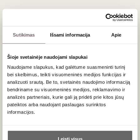
Sutikimas
Išsami informacija
Apie
Šioje svetainėje naudojami slapukai
0,75 L
13%
Naudojame slapukus, kad galėtume suasmeninti turinį
70
€
00
bei skelbimus, teikti visuomeninės medijos funkcijas ir
analizuoti srautą. Be to, svetainės naudojimo informaciją
bendriname su visuomeninės medijos, reklamavimo ir
93
Raudonasis sausas
/ 100
analizės partneriais, kurie gali ją pridėti prie kitos jūsų
Protos Gran Reserva Ribera del
pateiktos arba naudojant paslaugas surinktos
Duero DO 2017
Ispanija
informacijos.
Ribera del Duero/Ribera del Duero DO
Ar jums yra 20 metų?
Tempranillo - 100%
Vaisiškas, taniniškas raudonasis
Leisti visus