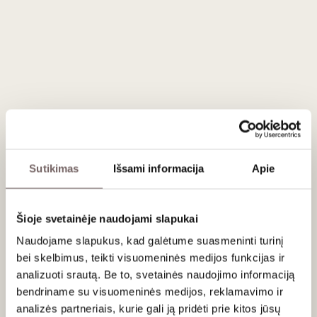
0,75 L
13,5%
38
€
00
Sutikimas
Išsami informacija
Apie
Raudonasis sausas
G. D. Vajra Pinot Nero Langhe
Šioje svetainėje naudojami slapukai
DOC 2023
Italija
Naudojame slapukus, kad galėtume suasmeninti turinį
Pjemontas/Langhe DOC
bei skelbimus, teikti visuomeninės medijos funkcijas ir
Pinot Noir - 100%
analizuoti srautą. Be to, svetainės naudojimo informaciją
Lengvas, vaisiškas, švelnių taninų
bendriname su visuomeninės medijos, reklamavimo ir
raudonasis
analizės partneriais, kurie gali ją pridėti prie kitos jūsų