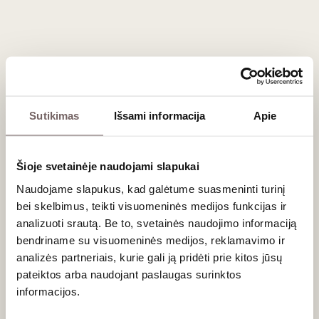
tobulai dera su sušiais, sašimi, lengvais jūros gėrybių
patiekalais bei švelniais sojos padažo pagrindo
užkandžiais
.
Elegantiški
Merlot
puikiai papildys keptos antienos ar
vištienos
teriyaki
patiekalus.
Dažniausiai užduodami klausimai
Sutikimas
Išsami informacija
Apie
Ar Japonijoje gaminamas vynas yra saldus?
Anksčiau Japonijoje dominavo saldesni, iš vietinių stalo
vynuogių gaminti gėrimai, tačiau Nagano regionas yra
Šioje svetainėje naudojami slapukai
modernios, sausos ir pasaulinio lygio
premium
vyndarystės
Naudojame slapukus, kad galėtume suasmeninti turinį
pradininkas.
bei skelbimus, teikti visuomeninės medijos funkcijas ir
Kam tinka dovanoti Nagano vyną?
analizuoti srautą. Be to, svetainės naudojimo informaciją
bendriname su visuomeninės medijos, reklamavimo ir
Tai ypač originalios ir retos
dovanos
vyno žinovams bei
analizės partneriais, kurie gali ją pridėti prie kitos jūsų
Azijos kultūros mylėtojams, norintiems atrasti dar nepažintą
pateiktos arba naudojant paslaugas surinktos
vyndarystės šalį.
informacijos.
Kokia dar vynuogė auginama Nagano regione?