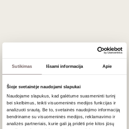
Patiekimas
Patiekti 8-10 °C temperatūroje prie vištienos ir kitų baltos
mėsos patiekalų, vėžiagyvių, oto, skrudintos plekšnės,
aštresnių patiekalų.
Apie gamintoją
Sutikimas
Išsami informacija
Apie
Šioje svetainėje naudojami slapukai
Naudojame slapukus, kad galėtume suasmeninti turinį
bei skelbimus, teikti visuomeninės medijos funkcijas ir
Ken Forrester
analizuoti srautą. Be to, svetainės naudojimo informaciją
Pietų Afrika
bendriname su visuomeninės medijos, reklamavimo ir
VISOS GAMINTOJO PREKĖS
analizės partneriais, kurie gali ją pridėti prie kitos jūsų