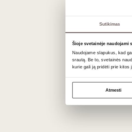
L’Atelier du Vin siūlo platų profesionalių
Kamščiatraukiai
– nuo klasikinių 
Dekanteriai ir aeratoriai
– skirti 
Sutikimas
Brandinimo sprendimai
– kamščių
Ragavimo įrankiai
– termometrai, 
Dovanų rinkiniai
– konceptualūs, or
Šioje svetainėje naudojami 
Naudojame slapukus, kad galė
Kam skirtas šis prekės ženklas?
srautą. Be to, svetainės nau
L’Atelier du Vin renkasi tie, kurie:
kurie gali ją pridėti prie kit
vertina
tikslumą ir funkcionalum
ieško
ilgaamžių, ne madingų sp
Atmesti
nori, kad vyno atidarymas ir 
formalumas
Pozicija vyno pasaulyje
Tai ne aksesuarų gamintojas „šalia vy
L’Atelier du Vin dažnai sutinkamas some