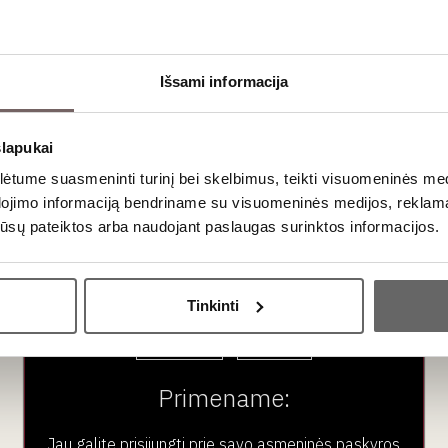
 ir namų naudojimui skirtų aksesuarų spektrą:
iki modernių, ergonomiškų modelių
vyno struktūrai ir aromatikai atskleisti
Išsami informacija
 apsauga, vyno stebėjimo sistemos
taurės, aksesuarai degustacijoms
ientuoti į vyno patirtį, ne į dekorą
slapukai
tume suasmeninti turinį bei skelbimus, teikti visuomeninės medij
dojimo informaciją bendriname su visuomeninės medijos, reklamav
os jūsų pateiktos arba naudojant paslaugas surinktos informacijos.
ą
Ar jums yra 20 metų?
rendimų
Tinkinti
ragavimas būtų
ramus, apgalvotas procesas
, o ne
Taip
Ne
Primename:
no“, o prekės ženklas, esantis
vyno kultūros viduje
.
ljė mokyklose, profesionaliose degustacijose, vyndarių
Jau galite prisijungti prie savo asmeninės paskyros