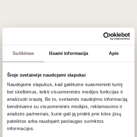
Filosofija ir požiūris
L’Atelier du Vin kuria įrankius ne masinei rinkai, o
sąmoningam vyno mėgėjui. Kiekvienas objektas gimsta iš
praktikos: realių vyno ragavimo, atidarymo, dekantavimo ir
brandinimo situacijų. Čia funkcija visada eina pirma, o
dizainas – ją papildo, niekada neužgožia.
Sutikimas
Išsami informacija
Apie
Dizainas ir meistrystė
Gamintojo estetika aiškiai prancūziška: santūri, elegantiška,
Šioje svetainėje naudojami slapukai
be perteklinio blizgesio. Naudojamos kokybiškos medžiagos
– nerūdijantis plienas, medis, stiklas, oda – dažnai
Naudojame slapukus, kad galėtume suasmeninti turinį
derinamos rankų darbo detalėmis. Daugelis sprendimų yra
bei skelbimus, teikti visuomeninės medijos funkcijas ir
patentuoti ir sukurti bendradarbiaujant su vyndariais bei
analizuoti srautą. Be to, svetainės naudojimo informaciją
someljė.
bendriname su visuomeninės medijos, reklamavimo ir
Asortimentas
analizės partneriais, kurie gali ją pridėti prie kitos jūsų
pateiktos arba naudojant paslaugas surinktos
L’Atelier du Vin siūlo platų profesionalių ir namų naudojimui
informacijos.
skirtų aksesuarų spektrą: