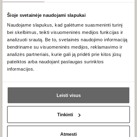
207
€
232
€
00
00
Šioje svetainėje naudojami slapukai
Tekila Unlimited
Tequila La Medida
Naudojame slapukus, kad galėtume suasmeninti turinį
Mezcal Joven
bei skelbimus, teikti visuomeninės medijos funkcijas ir
Arroqueno Agave 0,7 L
analizuoti srautą. Be to, svetainės naudojimo informaciją
Meksika
bendriname su visuomeninės medijos, reklamavimo ir
analizės partneriais, kurie gali ją pridėti prie kitos jūsų
pateiktos arba naudojant paslaugas surinktos
informacijos.
Ar jums yra 20 metų?
Leisti visus
Taip
Ne
Tinkinti
Primename:
Atmesti
Jau galite prisijungti prie savo asmeninės