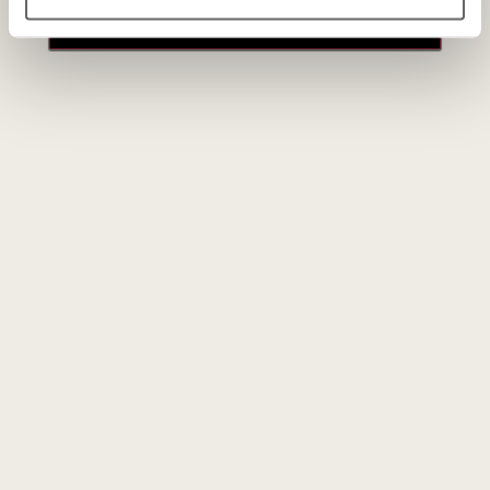
paskyros
117
€
00
Kuo ypatingi Oaxacos regiono gėrimai?
Nors tekila gaminama tik iš vienos rūšies agavų, meskalis
Oaxacos regione kuriamas iš dešimčių skirtingų agavų rūšių