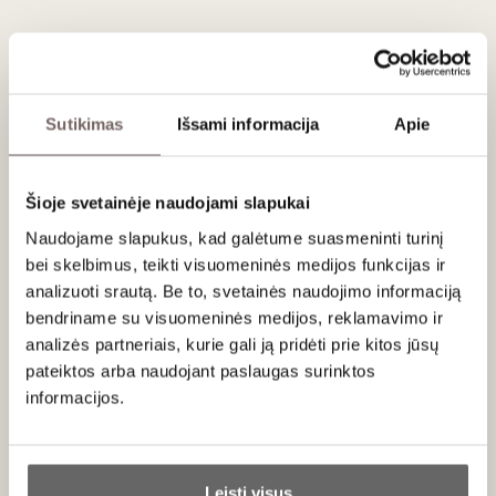
Patiekimas
Tiekti 16 - 18 °C prie įvairių šokoladinių desertų, karamelinio
pudingo, riešutų, džiovintų vaisių, tinka kaip aperityvas.
Sutikimas
Išsami informacija
Apie
Šioje svetainėje naudojami slapukai
Apie gamintoją
Naudojame slapukus, kad galėtume suasmeninti turinį
bei skelbimus, teikti visuomeninės medijos funkcijas ir
analizuoti srautą. Be to, svetainės naudojimo informaciją
bendriname su visuomeninės medijos, reklamavimo ir
analizės partneriais, kurie gali ją pridėti prie kitos jūsų
pateiktos arba naudojant paslaugas surinktos
informacijos.
Niepoort S.A.
Portugalija
Ar jums yra 20 metų?
VISOS GAMINTOJO PREKĖS
Leisti visus