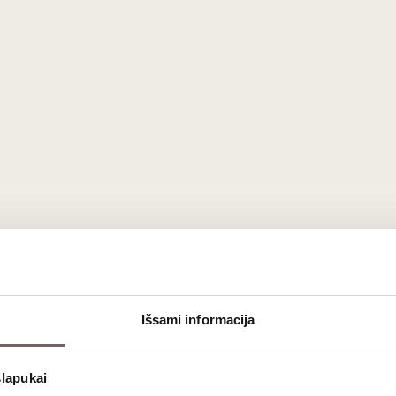
Išsami informacija
ardonnay’
iš garsiojo Olivier Leflaive ūkio, įsikūrusio Burgundi
slapukai