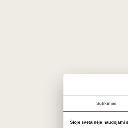
Prekės išvaizda gali skirtis nuo matomos nuotraukoje.
Aprašymas
Sutikimas
Šis gaivus ir minerališkas baltasis
‘Ch
patrauklia kaina.
Šioje svetainėje naudojami 