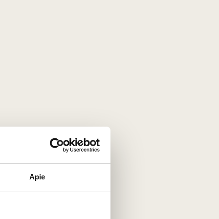
Apie
joje, žavi savo subtilumu, elegancija bei