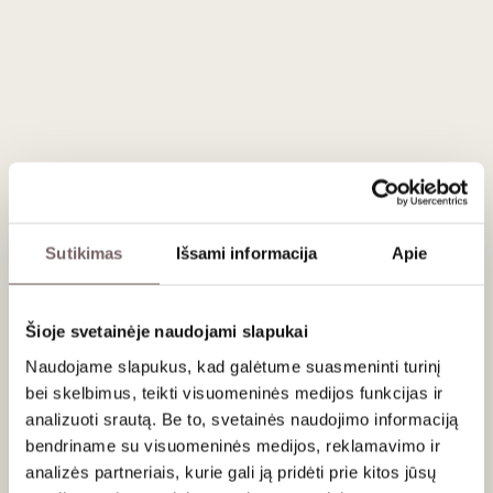
Awards 2020“ parodoje bei
bronzos medaliu
JAV
vykusiuose pasauliniuose „American Distilling Institute“
apdovanojimuose.
Sudedamosios dalys:
geriamasis vanduo, grūdinis
rektifikuotas etilo alkoholis, krienų šaknys 0,6 %, krienų
šaknų ir raudonųjų paprikų ekstraktai, natūrali garstyčių
kvapioji medžiaga.
Laikymo sąlygos:
nuo 10 °C iki 25 °C. Laikymo metu gali
atsirasti natūralių nuosėdų.
Sutikimas
Išsami informacija
Apie
Apie gamintoją
Šioje svetainėje naudojami slapukai
Naudojame slapukus, kad galėtume suasmeninti turinį
bei skelbimus, teikti visuomeninės medijos funkcijas ir
analizuoti srautą. Be to, svetainės naudojimo informaciją
bendriname su visuomeninės medijos, reklamavimo ir
analizės partneriais, kurie gali ją pridėti prie kitos jūsų