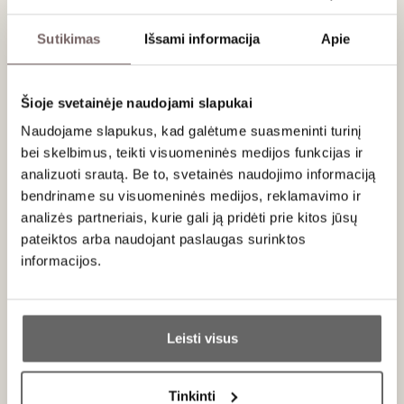
Fermentacija vykdyta nerūdijančio plieno talpose žemoje
temperatūroje, siekiant išlaikyti vaisiškumą, aromatinį tyrumą
Sutikimas
Išsami informacija
Apie
ir Sicilijos baltiesiems būdingą energiją.
Patiekimas
Šioje svetainėje naudojami slapukai
Tiekti 8-10 °C temperatūros su jūros gėrybėmis, salotomis,
Naudojame slapukus, kad galėtume suasmeninti turinį
vidutinio intensyvumo žuvies patiekalais bei minkštais sūriais.
bei skelbimus, teikti visuomeninės medijos funkcijas ir
analizuoti srautą. Be to, svetainės naudojimo informaciją
bendriname su visuomeninės medijos, reklamavimo ir
analizės partneriais, kurie gali ją pridėti prie kitos jūsų
Apie gamintoją
pateiktos arba naudojant paslaugas surinktos
informacijos.
Ar jums yra 20 metų?
Leisti visus
Taip
Ne
Planeta
Tinkinti
Italija