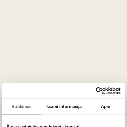
0,75 L
13%
43
€
00
Putojantis sausas
Niepoort Espumante Agua Viva
Bairrada 2019
Portugalija
Bairrada/Bairrada DOC
Bical
Cercial
Maria Gomes
Harmoningas, elegantiškas klasikinio metodo
putojantis
Sutikimas
Išsami informacija
Apie
Šioje svetainėje naudojami slapukai