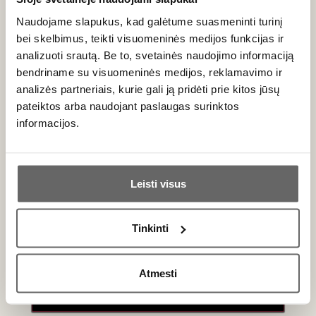
Naudojame slapukus, kad galėtume suasmeninti turinį
bei skelbimus, teikti visuomeninės medijos funkcijas ir
analizuoti srautą. Be to, svetainės naudojimo informaciją
0,75 L
12,5%
bendriname su visuomeninės medijos, reklamavimo ir
43
€
00
analizės partneriais, kurie gali ją pridėti prie kitos jūsų
pateiktos arba naudojant paslaugas surinktos
90
Raudonasis sausas
informacijos.
/ 100
Niepoort Nat Cool Red Bairrada
DOC 2022 1L
Ar jums yra 20 metų?
Portugalija
Bairrada/Bairrada DOC
Leisti visus
Baga - 100%
Taip
Ne
Lengvas, vos pastebimai putojantis,
Tinkinti
raudonasis
Primename:
Atmesti
Jau galite prisijungti prie savo asmeninės
paskyros