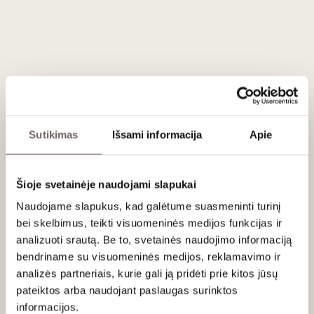
Teikti 8-10 °C prie rytų Azijos virtuvės (pvz., tajų ar kinų
patiekalų), aštrių patiekalų (su čili ar imbieru), sūrių (ypač
mėlynojo pelėsio ar Brie tipo), vaisių pyragų, štrudelio,
lengvų desertų.
Sutikimas
Išsami informacija
Apie
Šioje svetainėje naudojami slapukai
Apie gamintoją
Naudojame slapukus, kad galėtume suasmeninti turinį
bei skelbimus, teikti visuomeninės medijos funkcijas ir
analizuoti srautą. Be to, svetainės naudojimo informaciją
bendriname su visuomeninės medijos, reklamavimo ir
analizės partneriais, kurie gali ją pridėti prie kitos jūsų
pateiktos arba naudojant paslaugas surinktos
informacijos.