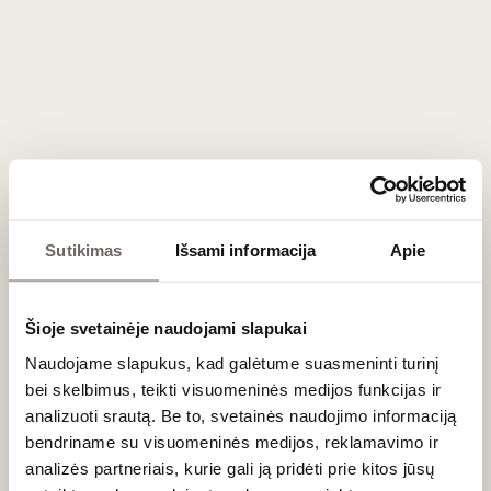
klasiką.
Maisto derinimo patarimai
Dėl savo gaivumo ir išreikštos rūgšties, Kartlio gėrimai yra
nuostabūs palydovai prie tradicinių Sakartvelo patiekalų,
tokių kaip chačapuri, pkhali (daržovių ir riešutų pastos) ar
žaliųjų salotų. Elegantiški raudonieji puikiai papildys
lengvesnius mėsos
užkandžius
bei paukštienos patiekalus.
Sutikimas
Išsami informacija
Apie
Dažniausiai užduodami klausimai
Kas yra Atenuri apeliacija?
Šioje svetainėje naudojami slapukai
Tai garsiausia saugoma Kartlio regiono kilmės vieta (PDO),
Naudojame slapukus, kad galėtume suasmeninti turinį
istoriškai žinoma dėl išskirtinės kokybės putojančių gėrimų,
bei skelbimus, teikti visuomeninės medijos funkcijas ir
gaminamų iš
Chinuri
ir
Goruli Mtsvane
vynuogių mišinio.
analizuoti srautą. Be to, svetainės naudojimo informaciją
Kuo Kartlio oranžinis vynas skiriasi nuo Kachetijos?
bendriname su visuomeninės medijos, reklamavimo ir
analizės partneriais, kurie gali ją pridėti prie kitos jūsų
Kachetijoje oranžiniai gėrimai kvevri induose su odelėmis