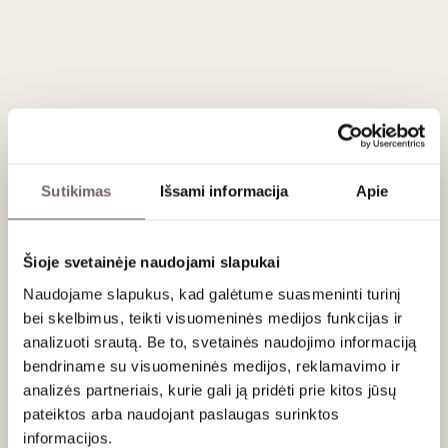
Aprašymas
Prenumeratą sudaro
du vynai per mėnesį
, kurie
pristatomi
kiekvieno mėnesio viduryje
. Jeigu prenumeratą užsakote
po
einamojo mėnesio 15 dienos
, pirmasis siuntinys bus
išsiųstas
kitą mėnesį
.
Mėgaukitės
niekada nesenstančiu
klasikinio stiliaus
vynu.
Sutikimas
Išsami informacija
Apie
„Lašas jūroje“ – tai
rūpestingai atrinkta
prenumerata, skirta
tiems, kas vertina
tradicinį vyno stilių
ir nori visada turėti
kuo pavaišinti draugus bei artimuosius. Kiekvieną mėnesį
Šioje svetainėje naudojami slapukai
pristatome jums
rinkinį su trimis skirtingais vynais
, į kurį
gali patekti
raudonieji
,
baltieji
arba
putojantys
Naudojame slapukus, kad galėtume suasmeninti turinį
vynai
.
Išraiškingi
,
klasikinio stiliaus skoniai
, idealiai
bei skelbimus, teikti visuomeninės medijos funkcijas ir
tinkantys
bet kokiai progai
. Užsisakykite dabar ir
analizuoti srautą. Be to, svetainės naudojimo informaciją
atraskite
vyno klasikos žavesį
. Vynus lydės jau neatsiejama
bendriname su visuomeninės medijos, reklamavimo ir
prenumeratos dalimi tapęs
tekstas
apie vynus,
analizės partneriais, kurie gali ją pridėti prie kitos jūsų
jų
skonius
ir
geriausius derinius su maistu
.
pateiktos arba naudojant paslaugas surinktos
informacijos.