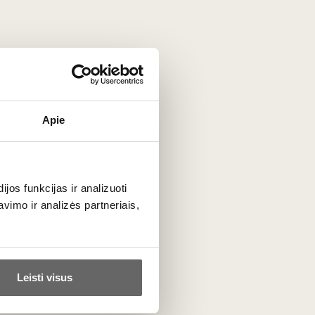
eratą užsakote
po einamojo mėnesio 15
. Čia rasite
biodinaminius
,
ekologinius
,
 neįprastų, išskirtinių vietovių. Kiekvieną
arba
putojantys
. Tai ne tik vynas – tai
Apie
Vynus lydės jau neatsiejama prenumeratos
os funkcijas ir analizuoti
imo ir analizės partneriais,
Leisti visus
Panašūs
Rekomenduojami