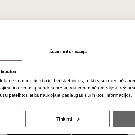
sį
, kurie
pristatomi kiekvieno mėnesio viduryje
. Jeigu prenum
kitą mėnesį
.
as jūroje“ – prenumerata, kuri išsiskiria ypatingais pasirinkimais
gamintus iš
vietinių vynuogių veislių
, kilusių iš
retų regionų
ar
iem skirtingais vynais
, į kurį gali patekti
raudonieji
,
baltieji
Išsami informacija
ko išskirtinumo kiekviename gurkšnyje. Leiskite sau nustebti! 
ius
ir
geriausius derinius su maistu
.
slapukai
tume suasmeninti turinį bei skelbimus, teikti visuomeninės medij
dojimo informaciją bendriname su visuomeninės medijos, reklamav
os jūsų pateiktos arba naudojant paslaugas surinktos informacijos.
Ar jums yra 20 metų?
Tinkinti
Taip
Ne