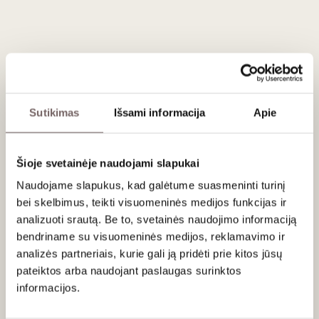
Vilniaus 700 - mečiui, nes meilė miestui neišsemiama.
Ženkliuko autorius - žymiausias Lietuvos ženkliukų autorius
Tadas Deksnys.
Šventasis Kazimieras (1458–1484) – dangiškasis Lietuvos
globėjas. Nuo XVI a. – kovos su Maskva simbolis, kai 1518
m. prie Polocko negausiems lietuvių ir lenkų pulkams parodė
brastą per Dauguvą ir padėjo įveikti gausią Maskvos
Sutikimas
Išsami informacija
Apie
kariuomenę. Ženkliuke pavaizduotos šv. Kazimiero lelijos iš
paveikslo, esančio Šv. Kazimiero koplyčioje Vilniaus
katedroje, kur šventasis palaidotas.
Šioje svetainėje naudojami slapukai
Medžiagos: sidabras (Ag 925), 3 spalvų emalė.
Naudojame slapukus, kad galėtume suasmeninti turinį
bei skelbimus, teikti visuomeninės medijos funkcijas ir
Ženkliuko dydis: 17 mm.
analizuoti srautą. Be to, svetainės naudojimo informaciją
Prekės spalva gali nežymiai skirtis nuo internetinėje
bendriname su visuomeninės medijos, reklamavimo ir
parduotuvėje pateiktos fotografijos, dėl kompiuterių ekranų
analizės partneriais, kurie gali ją pridėti prie kitos jūsų
nustatymų.
pateiktos arba naudojant paslaugas surinktos
informacijos.