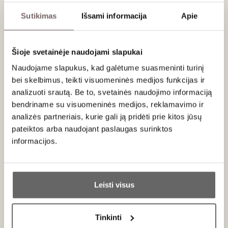
lychees and lemongrass. It turns slightly more
Sutikimas
Išsami informacija
Apie
minerally on the palate, with crisp white fruit and
a dry and floral medium-length finish. Simple and
well made. Drink now. Screw cap.
Šioje svetainėje naudojami slapukai
Naudojame slapukus, kad galėtume suasmeninti turinį
bei skelbimus, teikti visuomeninės medijos funkcijas ir
Apie gamintoją
analizuoti srautą. Be to, svetainės naudojimo informaciją
bendriname su visuomeninės medijos, reklamavimo ir
analizės partneriais, kurie gali ją pridėti prie kitos jūsų
pateiktos arba naudojant paslaugas surinktos
informacijos.
Ar jums yra 20 metų?
Dominio del Plata
Argentina
Leisti visus
VISOS GAMINTOJO PREKĖS
Taip
Ne
Tinkinti
Susana Balbo – viena iš reikšmingiausių vyno specialisčių