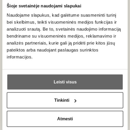
atskleidžia netikėtą agurko charakterį saldžiame, bet
Šioje svetainėje naudojami slapukai
gaiviame midaus kontekste.
Naudojame slapukus, kad galėtume suasmeninti turinį
bei skelbimus, teikti visuomeninės medijos funkcijas ir
Rekomenduojame tiekti
12 - 16 °C
.
analizuoti srautą. Be to, svetainės naudojimo informaciją
Įvertinimai ir apdovanojimai
bendriname su visuomeninės medijos, reklamavimo ir
analizės partneriais, kurie gali ją pridėti prie kitos jūsų
2018 Lietuvos vyno čempionate apdovanotas sidabro
pateiktos arba naudojant paslaugas surinktos
medaliu.
2023 Europos midaus konkurse „Mead Madness Cup“
informacijos.
– Bronzos medalis eksperimentinio midaus
kategorijoje.
Ar jums yra 20 metų?
Sudedamosios dalys:
medus, agurkų sultys.
Leisti visus
Taip
Ne
Tinkinti
Primename:
Apie gamintoją
Atmesti
Jau galite prisijungti prie savo asmeninės
paskyros