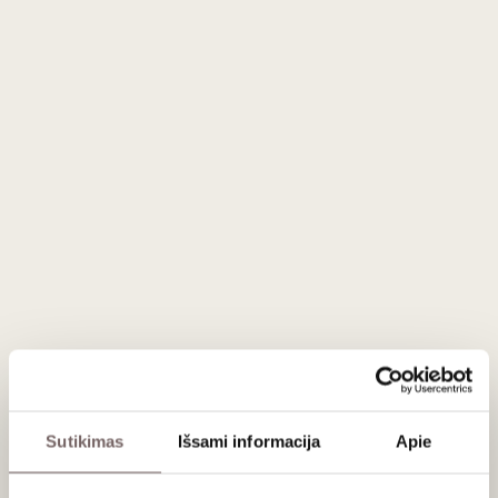
ĮDĖTI Į KREPŠELĮ
Šalis
Lietuva
Gamintojas
Šušvės midus
Talpa
0,5 L
Alk. tūris
12%
Aprašymas
Šušvės midus su agurkais - lietuviškas netikėtumas
pasaulio midaus žemėlapyje
Autentiškas, drąsus ir išskirtinis – šis unikalus midus,
sukurtas
Kėdainių krašto simboliu tapusiu stiliumi
,
gaminamas iš
pavasario žiedų medaus ir natūralių agurkų
sulčių
. Toks derinys sužadina smalsumą ir palieka įspūdį net
labiausiai patyrusiems ragautojams.
Sutikimas
Išsami informacija
Apie
Gėrimas žavi tamsaus gintaro spalva, sodriu meliono
aromatu ir išraiškingu egzotiško rūkyto arbūzo skoniu, kuris