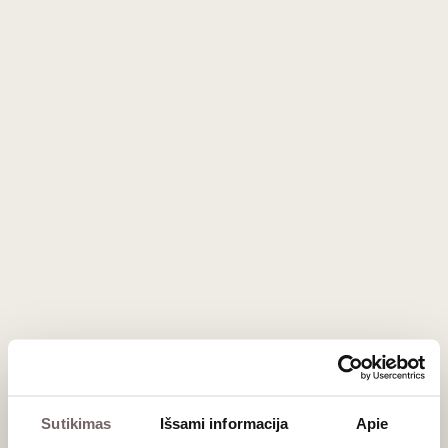
France Rose 2023
Prancūzija
Provansas
Grenache
Mourvedre
0,75 L
14%
121
€
00
Sutikimas
Išsami informacija
Apie