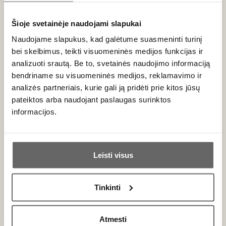
93
Rožinis sausas
/ 100
Domaine Ott Clos Mireille
Šioje svetainėje naudojami slapukai
Château De Selle Rosé Côtes de
Provence AOC 2022
Naudojame slapukus, kad galėtume suasmeninti turinį
Prancūzija
bei skelbimus, teikti visuomeninės medijos funkcijas ir
Provansas/Côtes de Provance AOC
analizuoti srautą. Be to, svetainės naudojimo informaciją
Grenache - 55%
bendriname su visuomeninės medijos, reklamavimo ir
Mourvedre - 5%
analizės partneriais, kurie gali ją pridėti prie kitos jūsų
Syrah - 15%
...
pateiktos arba naudojant paslaugas surinktos
informacijos.
Ar jums yra 20 metų?
Leisti visus
Taip
Ne
Tinkinti
Primename:
EKO
Atmesti
Jau galite prisijungti prie savo asmeninės
0,75 L
13,5%