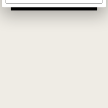
paskyros
29
€
00
Rožinis sausas
Clos Cibonne Cotes de Provence
Cru Classe Rose Tradition
Tibouren 2023
Prancūzija
Provansas/Côtes de Provance AOC
Grenache - 10%
Tibouren - 90%
Taurus, bręstantis rožinis