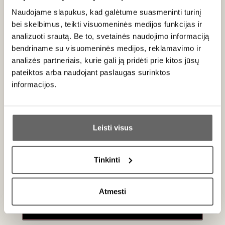
Apie gamintoją
Naudojame slapukus, kad galėtume suasmeninti turinį
bei skelbimus, teikti visuomeninės medijos funkcijas ir
analizuoti srautą. Be to, svetainės naudojimo informaciją
bendriname su visuomeninės medijos, reklamavimo ir
analizės partneriais, kurie gali ją pridėti prie kitos jūsų
pateiktos arba naudojant paslaugas surinktos
informacijos.
Tyrrell's Wines
Australija
Ar jums yra 20 metų?
VISOS GAMINTOJO PREKĖS
Leisti visus
Taip
Ne
1858 m. anglų imigranto Edwardo Tyrrello įkurta „Tyrrell's
Wines“ yra viena seniausių ir svarbiausių Australijos šeimos
Tinkinti
vyninių. Jau penktoji Tyrrellių karta puoselėja Hunter Valley
Primename:
regiono tradicijas, o šiandien ūkiui vadovauja Bruce'as
Tyrrellas – viena ryškiausių Australijos vyndarystės
Atmesti
Jau galite prisijungti prie savo asmeninės
asmenybių.
paskyros
Nors šeima valdo vynuogynų ir kituose regionuose –