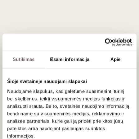
Aprašymas
Prenumeratą sudaro
du vynai per mėnesį
, kurie
pristatomi
kiekvieno mėnesio viduryje
. Jeigu prenumeratą užsakote
po
einamojo mėnesio 15 dienos
, pirmasis siuntinys bus
išsiųstas
kitą mėnesį
.
Mėgaukitės
niekada nesenstančiu
klasikinio stiliaus
vynu.
Sutikimas
Išsami informacija
Apie
„Lašas jūroje“ – tai
rūpestingai atrinkta
prenumerata, skirta
tiems, kas vertina
tradicinį vyno stilių
ir nori visada turėti
kuo pavaišinti draugus bei artimuosius. Kiekvieną mėnesį
Šioje svetainėje naudojami slapukai
pristatome jums
rinkinį su trimis skirtingais vynais
, į kurį
gali patekti
raudonieji
,
baltieji
arba
putojantys
Naudojame slapukus, kad galėtume suasmeninti turinį
vynai
.
Išraiškingi
,
klasikinio stiliaus skoniai
, idealiai
bei skelbimus, teikti visuomeninės medijos funkcijas ir
tinkantys
bet kokiai progai
. Užsisakykite dabar ir
analizuoti srautą. Be to, svetainės naudojimo informaciją
atraskite
vyno klasikos žavesį
. Vynus lydės jau neatsiejama
bendriname su visuomeninės medijos, reklamavimo ir
prenumeratos dalimi tapęs
tekstas
apie vynus,
analizės partneriais, kurie gali ją pridėti prie kitos jūsų
jų
skonius
ir
geriausius derinius su maistu
.
pateiktos arba naudojant paslaugas surinktos
informacijos.