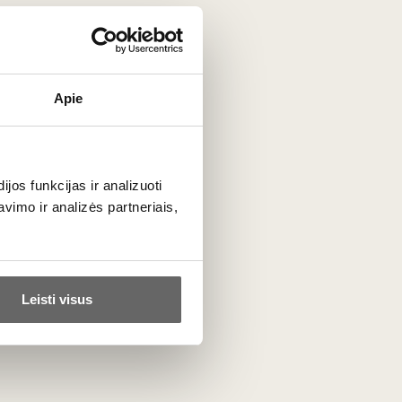
Apie
vynas). Abi veislės pasižymi labai aukštu taninų kiekiu,
 kantrybės ir ilgo brandinimo, kol pasiekia savo piką.
os funkcijas ir analizuoti
imo ir analizės partneriais,
lis rūsyje gali sėkmingai tobulėti 10–20 metų ir ilgiau.
tas.
Leisti visus