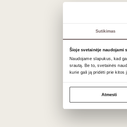
Dažniausiai užduodami kl
Kodėl Aglianico dažnai vadinamas „Pietų 
Sutikimas
Šį titulą veislė užsitarnavo dėl savo struktūrinių pan
tvirta rūgštimi, ilgaamžiškumu ir kompleksiškais, su laik
Šioje svetainėje naudojami 
Ar šis vynas turi ilgaamžiškumo potencial
Naudojame slapukus, kad galė
srautą. Be to, svetainės nau
Visiškai taip. Aglianico yra vienas ilgaamžiškiausių It
kurie gali ją pridėti prie kit
Laikui bėgant jo agresyvūs taninai sušvelnėja, o aromata
Atmesti