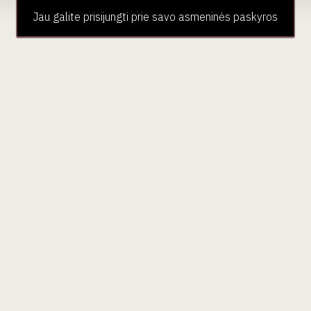
Jau galite prisijungti prie savo asmeninės paskyros
aujienlaiškio prenumera
Geriausi mūsų pasiūlymai - tiesiai į Jūsų pašto dėžutę!
ubas
Paslaugos
Pardu
En Primeur
Vynas