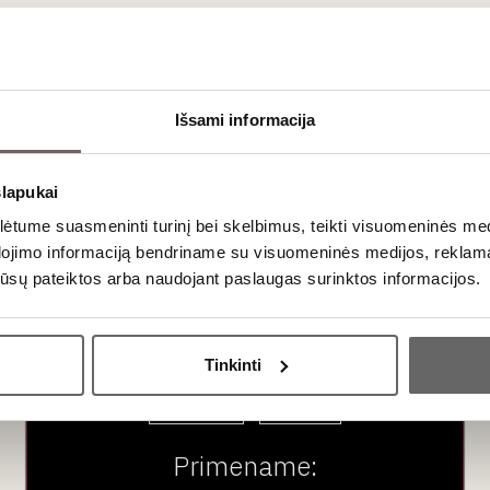
ausimai
Barolo“?
Išsami informacija
ašumų su garsiuoju Pjemonto
Nebbiolo
(iš kurio gaminamas Barolo 
u besivystančiais žemės, dervos bei odos aromatais. Abi reikalauja
slapukai
ą?
tume suasmeninti turinį bei skelbimus, teikti visuomeninės medij
dojimo informaciją bendriname su visuomeninės medijos, reklamav
alijos vynų. Aukštos kokybės
Taurasi
ar
Aglianico del Vulture
bute
os jūsų pateiktos arba naudojant paslaugas surinktos informacijos.
i evoliucionuoja į džiovintų figų, miško žemės, tabako ir kavos na
Ar jums yra 20 metų?
Tinkinti
Taip
Ne
Primename: