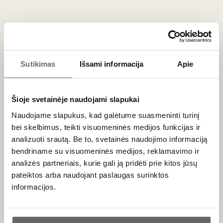
užkandžių (tapas) ar paukštienos.
Dažniausiai užduodami klausimai
Ar Alvarelhão ir Brancelho yra ta pati vynuogių
Sutikimas
Išsami informacija
Apie
veislė?
Taip, tai yra ta pati vynuogė. Portugalijoje ji dažniausiai
vadinama Alvarelhão, tačiau Ispanijos Galisijos regione (Rías
Šioje svetainėje naudojami slapukai
Baixas apeliacijoje) ši pati veislė yra žinoma Brancelho (arba
Naudojame slapukus, kad galėtume suasmeninti turinį
Brancellao) vardu ir naudojama vietiniams raudoniesiems
bei skelbimus, teikti visuomeninės medijos funkcijas ir
mišiniams gaivumo suteikti.
analizuoti srautą. Be to, svetainės naudojimo informaciją
bendriname su visuomeninės medijos, reklamavimo ir
Kokioje temperatūroje patiekti šį vyną?
analizės partneriais, kurie gali ją pridėti prie kitos jūsų
Siekiant maksimaliai atskleisti šios veislės gaivumą ir traškų
pateiktos arba naudojant paslaugas surinktos
vaisiškumą, Alvarelhão vynus rekomenduojama patiekti
informacijos.
atvėsintus labiau nei įprastus raudonuosius – maždaug 12–
14 °C temperatūros. Per šiltas vynas gali prarasti savo
Ar jums yra 20 metų?
elegantišką struktūrą.