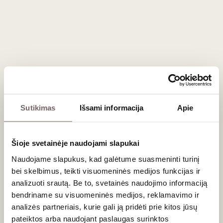
Dėl didelės stilių įvairovės Chinuri dera su daugeliu
patiekalų. Gaivus europietiško stiliaus ar putojantis Chinuri
yra tobulas aperityvas, puikiai tinkantis su balta žuvimi ir
žaliomis salotomis. Tuo tarpu struktūriškas, gintarinis Qvevri
vynas drąsiai atlaikys sodrius tradicinius gruziniškus
patiekalus: sūrio pyragą
Chačapuri
, vištieną graikinių riešutų
padaže (
Satsivi
) bei ant grotelių keptą kiaulieną.
Dažniausiai užduodami klausimai
Sutikimas
Išsami informacija
Apie
Ką reiškia vynuogės pavadinimas?
Šioje svetainėje naudojami slapukai
Žodis „Chinebuli“ senąja gruzinų kalba reiškia „puikus“ arba
„geriausias“. Pasak kitos versijos, pavadinimas „Chini“ reiškia
Naudojame slapukus, kad galėtume suasmeninti turinį
žalsvai gelsvą, alyvuogių spalvą, kuri idealiai apibūdina
bei skelbimus, teikti visuomeninės medijos funkcijas ir
prinokusių Chinuri uogų atspalvį. Abiem atvejais šis
analizuoti srautą. Be to, svetainės naudojimo informaciją
pavadinimas pabrėžia itin aukštą veislės vertę vietinėje
bendriname su visuomeninės medijos, reklamavimo ir
vyndarystėje.
analizės partneriais, kurie gali ją pridėti prie kitos jūsų
pateiktos arba naudojant paslaugas surinktos
Kodėl Chinuri veislė dažnai naudojama