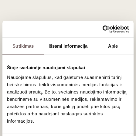
subtilaus gėliškumo ir citrusų natų, Lalvari vynas taip pat
stebėtinai gerai tinka prie švelniai prieskoniuotos Azijos
virtuvės.
Dažniausiai užduodami klausimai
Sutikimas
Išsami informacija
Apie
Kokios klimato sąlygos tinka Lalvari vynuogėms?
Lalvari vynuogės geriausiai auga vėsesniame kalnų klimate,
Šioje svetainėje naudojami slapukai
ypač Šiaurės Rytų Armėnijoje (Tavušo regione). Skirtingai nei
kitos šalies vynuogės, kurios noksta karštuose ir sausuose
Naudojame slapukus, kad galėtume suasmeninti turinį
slėniuose, Lalvari yra prisitaikiusi prie drėgnesnių ir vėsesnių
bei skelbimus, teikti visuomeninės medijos funkcijas ir
miškų zonų, esančių aukštai kalnuose. Tai leidžia vynuogėms
analizuoti srautą. Be to, svetainės naudojimo informaciją
lėtai nokti ir išlaikyti traškią, gaivią rūgštį.
bendriname su visuomeninės medijos, reklamavimo ir
analizės partneriais, kurie gali ją pridėti prie kitos jūsų
Ar šis vynas tinkamas ilgam brandinimui rūsyje?
pateiktos arba naudojant paslaugas surinktos
Dažniausiai Lalvari vynai sukurti greitam vartojimui. Jų
informacijos.
didžiausia stiprybė slypi gaivume, lengvume ir pirminiuose
vaisių bei gėlių aromatuose. Vyną rekomenduojama išgerti