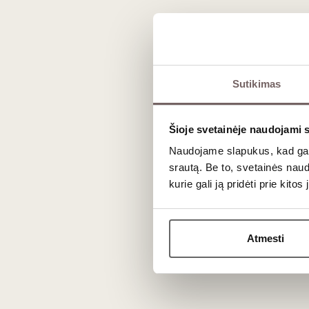
Dažniausiai užduodami kl
Kuo ypatingas Malmsey saldumas palyginus
Sutikimas
Nepaisant labai aukšto likutinio cukraus kiekio, Mal
vulkaninė rūgštis. Būtent ši rūgštis sukuria tobulą bala
Šioje svetainėje naudojami 
Ar šis vynas gali sugesti?
Naudojame slapukus, kad galė
Madeiros vynai (įskaitant Malmsey) yra laikomi prakt
srautą. Be to, svetainės nau
deguonis ar šviesa jam nebedaro neigiamos įtakos. Net 
kurie gali ją pridėti prie kit
rūsyje sėkmingai išsilaiko šimtmečius.
Atmesti