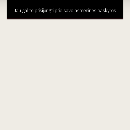
Jau galite prisijungti prie savo asmeninės paskyros
aujienlaiškio prenumera
Geriausi mūsų pasiūlymai - tiesiai į Jūsų pašto dėžutę!
ubas
Paslaugos
Pardu