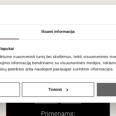
ausimai
 su kitais desertiniais vynais?
Išsami informacija
msey niekada nebūna pernelyg „lipnus“ ar varginantis gomurį. P
nsą su saldumu, palikdama burnoje švarų ir gaivų poskonį po kiekv
slapukai
tume suasmeninti turinį bei skelbimus, teikti visuomeninės medij
iškai nesugendamais. Kadangi vynas jau gamybos metu yra sąmo
dojimo informaciją bendriname su visuomeninės medijos, reklamav
ir atidarytas butelis gali stovėti mėnesius ar net metus be joki
os jūsų pateiktos arba naudojant paslaugas surinktos informacijos.
Ar jums yra 20 metų?
Tinkinti
Taip
Ne
Primename: