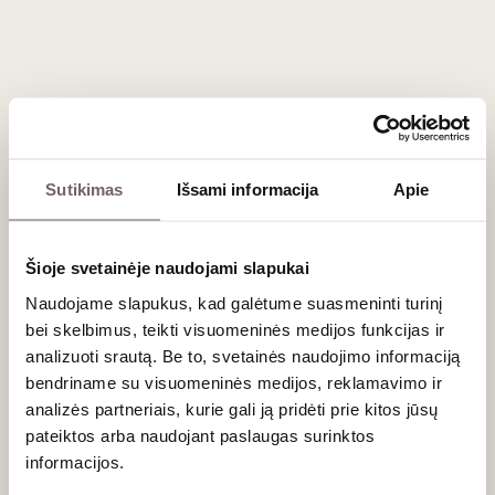
dera su
Humuso
užkandžiais,
Baba Ghanoush
(kepto
baklažano tyre), falafeliais, švelniais kariais bei grilyje kepta
balta mėsa ir žuvimi.
Dažniausiai užduodami klausimai
Kodėl Obeidi vynuogės auginamos taip aukštai
Sutikimas
Išsami informacija
Apie
kalnuose?
Bekaa slėnyje Libane vasaros yra ypač karštos ir sausos.
Šioje svetainėje naudojami slapukai
Siekiant išsaugoti bent minimalų natūralų vynuogių
rūgštingumą ir aromatų gaivumą, Obeidi vynmedžiai
Naudojame slapukus, kad galėtume suasmeninti turinį
tradiciškai sodinami labai aukštai – net 1000–1200 metrų
bei skelbimus, teikti visuomeninės medijos funkcijas ir
virš jūros lygio. Vėsesnės kalnų naktys leidžia uogoms
analizuoti srautą. Be to, svetainės naudojimo informaciją
sunokti gerokai lėčiau ir subalansuotai.
bendriname su visuomeninės medijos, reklamavimo ir
analizės partneriais, kurie gali ją pridėti prie kitos jūsų
Ar Obeidi vynuogė gimininga Prancūzijos
pateiktos arba naudojant paslaugas surinktos
Chardonnay veislei?
informacijos.
Ilgą laiką tarp vietinių vyndarių sklandė legenda, kad Obeidi