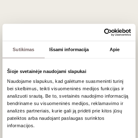
sūriais ir net tradiciniais koldūnais. Taip pat jis puikiai dera su
pica, paukštiena ir net žuvies patiekalais, kas raudonajam
vynui yra retenybė.
Dažniausiai užduodami klausimai
Sutikimas
Išsami informacija
Apie
Ar Vernatsch raudonąjį vyną galima patiekti
atvėsintą?
Tikrai taip! Tai vienas iš tų retų raudonųjų vynų, kuriam
Šioje svetainėje naudojami slapukai
atvėsinimas daro teigiamą įtaką. Geriausia jį patiekti 12–14
Naudojame slapukus, kad galėtume suasmeninti turinį
°C temperatūros. Toks atvėsinimas dar labiau išryškina
bei skelbimus, teikti visuomeninės medijos funkcijas ir
traškų raudonųjų uogų aromatą ir suteikia gėrimui papildomo
gaivumo šiltuoju metų laiku.
analizuoti srautą. Be to, svetainės naudojimo informaciją
bendriname su visuomeninės medijos, reklamavimo ir
Kodėl ši vynuogė turi du visiškai skirtingus
analizės partneriais, kurie gali ją pridėti prie kitos jūsų
pavadinimus?
pateiktos arba naudojant paslaugas surinktos
informacijos.
Alto Adidžė (Pietų Tirolis) yra dvikalbis Italijos regionas,
esantis pasienyje su Austrija. Vokiškai kalbantys vietiniai